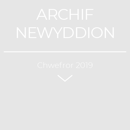
ARCHIF
NEWYDDION
Chwefror 2019
Newyddion
Digwyddiadau
Newyddion a diweddariadau